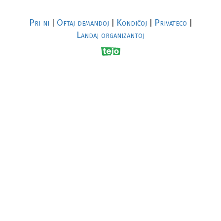
Pri ni
Oftaj demandoj
Kondiĉoj
Privateco
|
|
|
|
Landaj organizantoj
R
al
p
s
↥