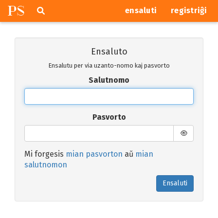
P
S
Pretersalti
serĉi
ensaluti
registriĝi
navigajn
butonojn
Ensaluto
Ensalutu per via uzanto-nomo kaj pasvorto
Salutnomo
Pasvorto
Mi forgesis
mian pasvorton
aŭ
mian
salutnomon
Ensaluti