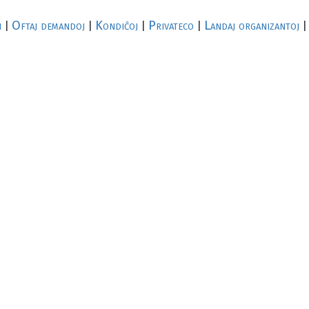
i
Oftaj demandoj
Kondiĉoj
Privateco
Landaj organizantoj
|
|
|
|
|