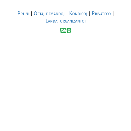
Pri ni
Oftaj demandoj
Kondiĉoj
Privateco
|
|
|
|
Landaj organizantoj
R
al
p
s
↥