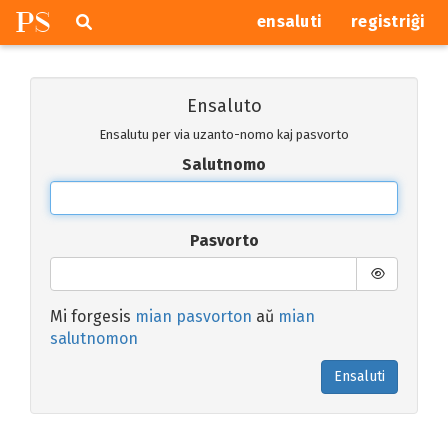
P
S
Pretersalti
serĉi
ensaluti
registriĝi
navigajn
butonojn
Ensaluto
Ensalutu per via uzanto-nomo kaj pasvorto
Salutnomo
Pasvorto
Mi forgesis
mian pasvorton
aŭ
mian
salutnomon
Ensaluti