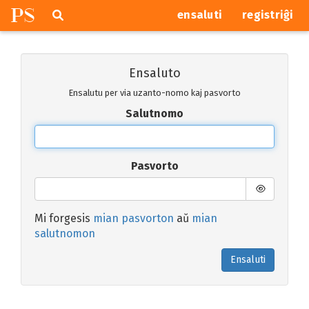
P
S
Pretersalti
serĉi
ensaluti
registriĝi
navigajn
butonojn
Ensaluto
Ensalutu per via uzanto-nomo kaj pasvorto
Salutnomo
Pasvorto
Mi forgesis
mian pasvorton
aŭ
mian
salutnomon
Ensaluti