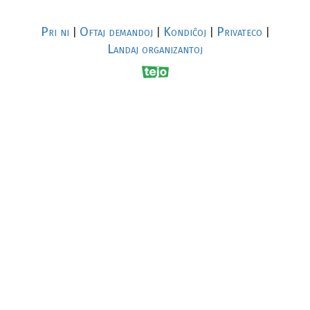
Pri ni
Oftaj demandoj
Kondiĉoj
Privateco
|
|
|
|
Landaj organizantoj
R
al
p
s
↥