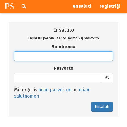
P
S
Pretersalti
serĉi
ensaluti
registriĝi
navigajn
butonojn
Ensaluto
Ensalutu per via uzanto-nomo kaj pasvorto
Salutnomo
Pasvorto
Mi forgesis
mian pasvorton
aŭ
mian
salutnomon
Ensaluti