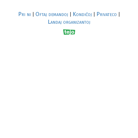
Pri ni
Oftaj demandoj
Kondiĉoj
Privateco
|
|
|
|
Landaj organizantoj
R
al
p
s
↥