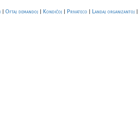
i
Oftaj demandoj
Kondiĉoj
Privateco
Landaj organizantoj
|
|
|
|
|