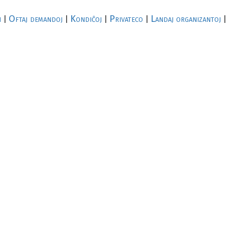
i
Oftaj demandoj
Kondiĉoj
Privateco
Landaj organizantoj
|
|
|
|
|