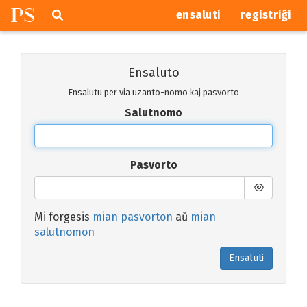
P
S
Pretersalti
serĉi
ensaluti
registriĝi
navigajn
butonojn
Ensaluto
Ensalutu per via uzanto-nomo kaj pasvorto
Salutnomo
Pasvorto
Mi forgesis
mian pasvorton
aŭ
mian
salutnomon
Ensaluti