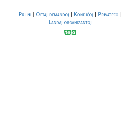
Pri ni
Oftaj demandoj
Kondiĉoj
Privateco
|
|
|
|
Landaj organizantoj
R
al
p
s
↥