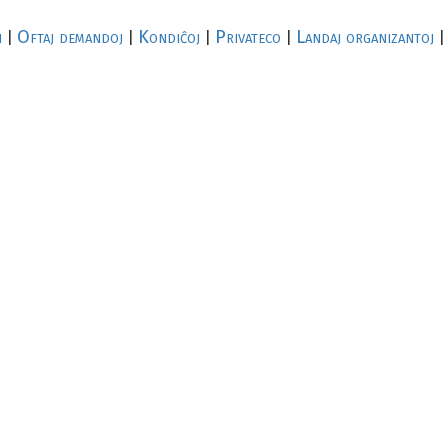
i
Oftaj demandoj
Kondiĉoj
Privateco
Landaj organizantoj
|
|
|
|
|