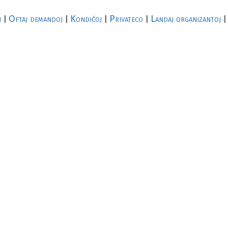
i
Oftaj demandoj
Kondiĉoj
Privateco
Landaj organizantoj
|
|
|
|
|