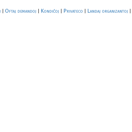
i
Oftaj demandoj
Kondiĉoj
Privateco
Landaj organizantoj
|
|
|
|
|