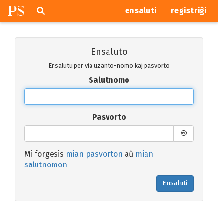
P
S
Pretersalti
serĉi
ensaluti
registriĝi
navigajn
butonojn
Ensaluto
Ensalutu per via uzanto-nomo kaj pasvorto
Salutnomo
Pasvorto
Mi forgesis
mian pasvorton
aŭ
mian
salutnomon
Ensaluti