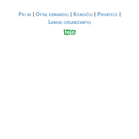
Pri ni
Oftaj demandoj
Kondiĉoj
Privateco
|
|
|
|
Landaj organizantoj
R
al
p
s
↥