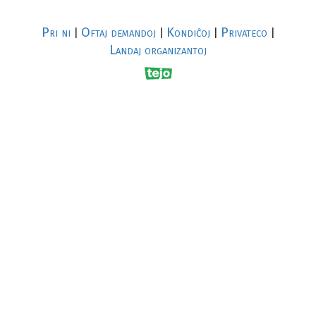
Pri ni
Oftaj demandoj
Kondiĉoj
Privateco
|
|
|
|
Landaj organizantoj
R
al
p
s
↥