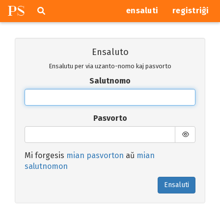
P
S
Pretersalti
serĉi
ensaluti
registriĝi
navigajn
butonojn
Ensaluto
Ensalutu per via uzanto-nomo kaj pasvorto
Salutnomo
Pasvorto
Mi forgesis
mian pasvorton
aŭ
mian
salutnomon
Ensaluti