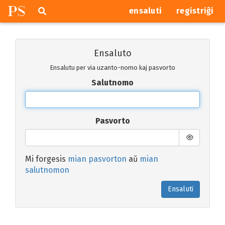
P
S
Pretersalti
serĉi
ensaluti
registriĝi
navigajn
butonojn
Ensaluto
Ensalutu per via uzanto-nomo kaj pasvorto
Salutnomo
Pasvorto
Mi forgesis
mian pasvorton
aŭ
mian
salutnomon
Ensaluti