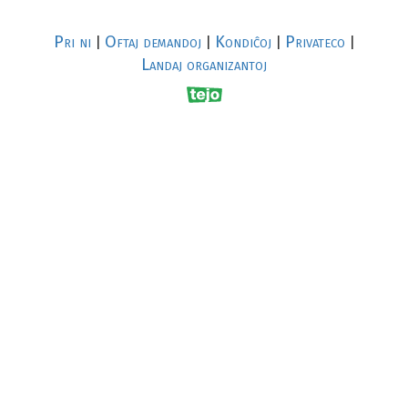
Pri ni
Oftaj demandoj
Kondiĉoj
Privateco
|
|
|
|
Landaj organizantoj
R
al
p
s
↥