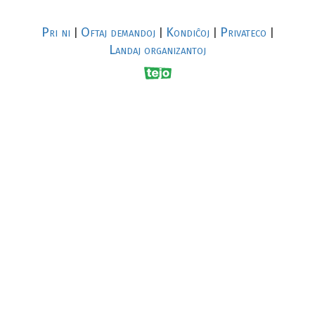
Pri ni
Oftaj demandoj
Kondiĉoj
Privateco
|
|
|
|
Landaj organizantoj
R
al
p
s
↥