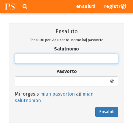
P
S
Pretersalti
serĉi
ensaluti
registriĝi
navigajn
butonojn
Ensaluto
Ensalutu per via uzanto-nomo kaj pasvorto
Salutnomo
Pasvorto
Mi forgesis
mian pasvorton
aŭ
mian
salutnomon
Ensaluti