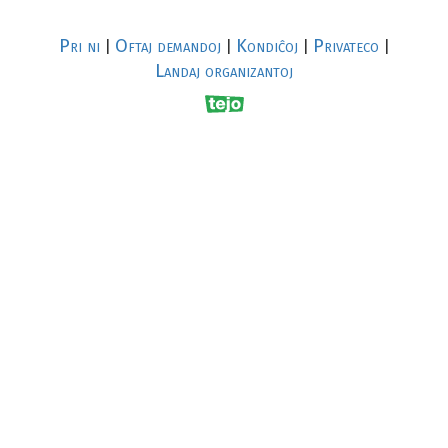
Pri ni
Oftaj demandoj
Kondiĉoj
Privateco
|
|
|
|
Landaj organizantoj
R
al
p
s
↥