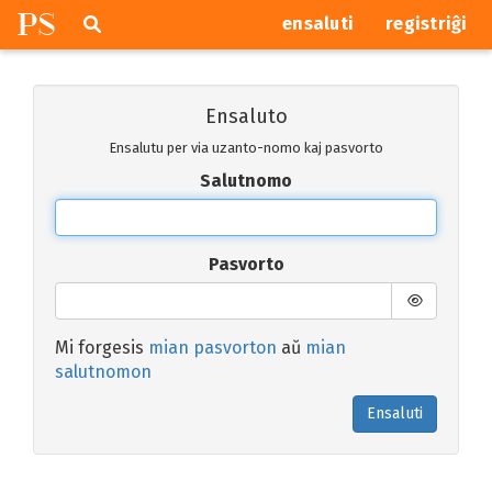
P
S
Pretersalti
serĉi
ensaluti
registriĝi
navigajn
butonojn
Ensaluto
Ensalutu per via uzanto-nomo kaj pasvorto
Salutnomo
Pasvorto
Mi forgesis
mian pasvorton
aŭ
mian
salutnomon
Ensaluti