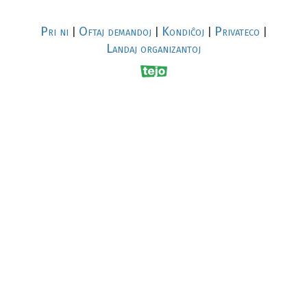
Pri ni
Oftaj demandoj
Kondiĉoj
Privateco
|
|
|
|
Landaj organizantoj
R
al
p
s
↥