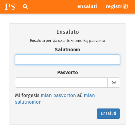
P
S
Pretersalti
serĉi
ensaluti
registriĝi
navigajn
butonojn
Ensaluto
Ensalutu per via uzanto-nomo kaj pasvorto
Salutnomo
Pasvorto
Mi forgesis
mian pasvorton
aŭ
mian
salutnomon
Ensaluti