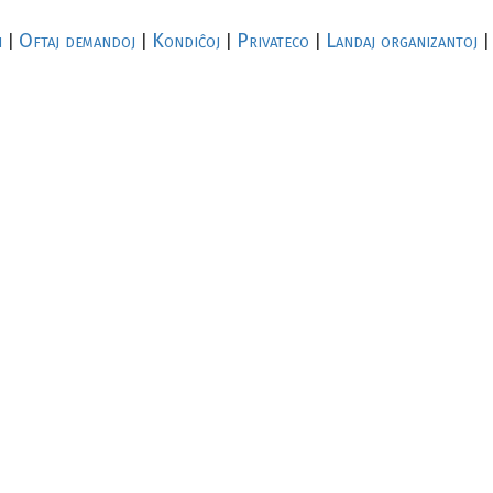
i
Oftaj demandoj
Kondiĉoj
Privateco
Landaj organizantoj
|
|
|
|
|