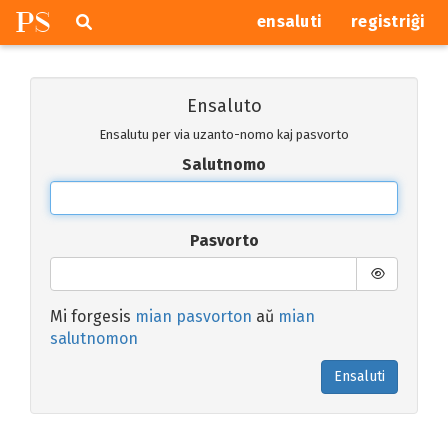
P
S
Pretersalti
serĉi
ensaluti
registriĝi
navigajn
butonojn
Ensaluto
Ensalutu per via uzanto-nomo kaj pasvorto
Salutnomo
Pasvorto
Mi forgesis
mian pasvorton
aŭ
mian
salutnomon
Ensaluti