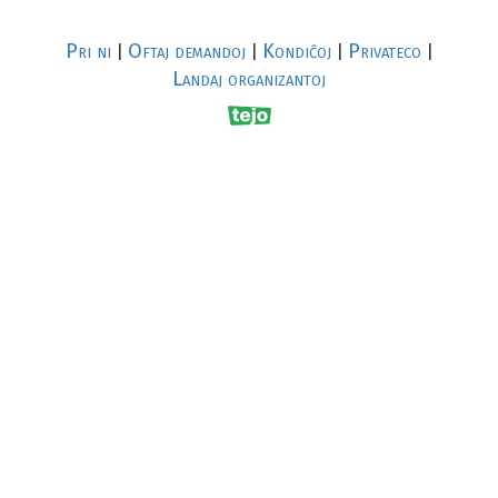
Pri ni
Oftaj demandoj
Kondiĉoj
Privateco
|
|
|
|
Landaj organizantoj
R
al
p
s
↥