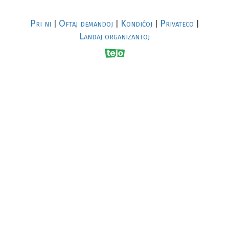
Pri ni
Oftaj demandoj
Kondiĉoj
Privateco
|
|
|
|
Landaj organizantoj
R
al
p
s
↥