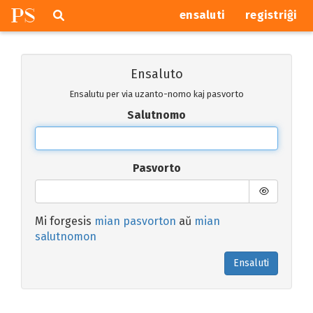
P
S
Pretersalti
serĉi
ensaluti
registriĝi
navigajn
butonojn
Ensaluto
Ensalutu per via uzanto-nomo kaj pasvorto
Salutnomo
Pasvorto
Mi forgesis
mian pasvorton
aŭ
mian
salutnomon
Ensaluti