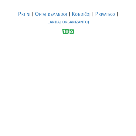
Pri ni
Oftaj demandoj
Kondiĉoj
Privateco
|
|
|
|
Landaj organizantoj
R
al
p
s
↥