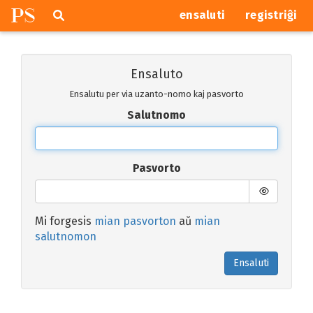
P
S
Pretersalti
serĉi
ensaluti
registriĝi
navigajn
butonojn
Ensaluto
Ensalutu per via uzanto-nomo kaj pasvorto
Salutnomo
Pasvorto
Mi forgesis
mian pasvorton
aŭ
mian
salutnomon
Ensaluti