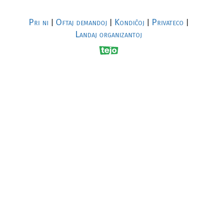
Pri ni
Oftaj demandoj
Kondiĉoj
Privateco
|
|
|
|
Landaj organizantoj
R
al
p
s
↥