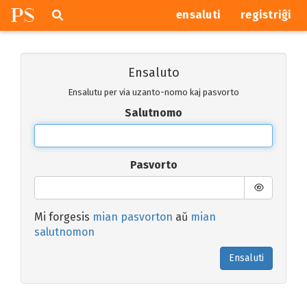
P
S
Pretersalti
serĉi
ensaluti
registriĝi
navigajn
butonojn
Ensaluto
Ensalutu per via uzanto-nomo kaj pasvorto
Salutnomo
Pasvorto
Mi forgesis
mian pasvorton
aŭ
mian
salutnomon
Ensaluti