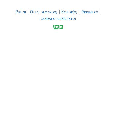
Pri ni
Oftaj demandoj
Kondiĉoj
Privateco
|
|
|
|
Landaj organizantoj
R
al
p
s
↥