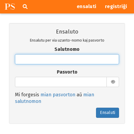
P
S
Pretersalti
serĉi
ensaluti
registriĝi
navigajn
butonojn
Ensaluto
Ensalutu per via uzanto-nomo kaj pasvorto
Salutnomo
Pasvorto
Mi forgesis
mian pasvorton
aŭ
mian
salutnomon
Ensaluti