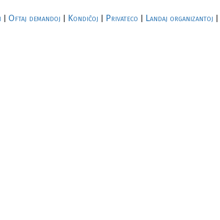
i
Oftaj demandoj
Kondiĉoj
Privateco
Landaj organizantoj
|
|
|
|
|