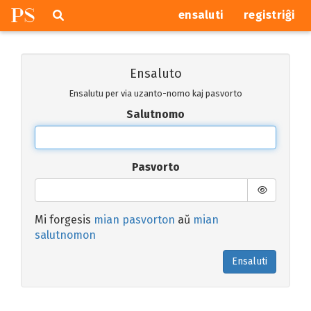
P
S
Pretersalti
serĉi
ensaluti
registriĝi
navigajn
butonojn
Ensaluto
Ensalutu per via uzanto-nomo kaj pasvorto
Salutnomo
Pasvorto
Mi forgesis
mian pasvorton
aŭ
mian
salutnomon
Ensaluti