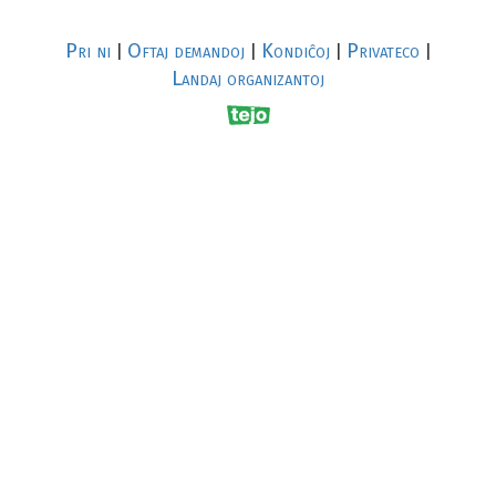
Pri ni
Oftaj demandoj
Kondiĉoj
Privateco
|
|
|
|
Landaj organizantoj
R
al
p
s
↥