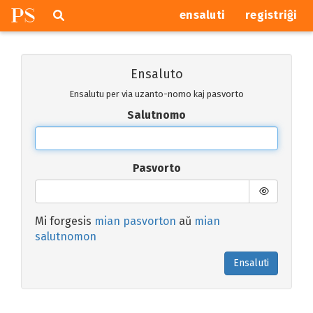
P
S
Pretersalti
serĉi
ensaluti
registriĝi
navigajn
butonojn
Ensaluto
Ensalutu per via uzanto-nomo kaj pasvorto
Salutnomo
Pasvorto
Mi forgesis
mian pasvorton
aŭ
mian
salutnomon
Ensaluti