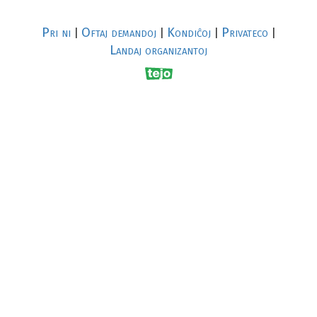
Pri ni
Oftaj demandoj
Kondiĉoj
Privateco
|
|
|
|
Landaj organizantoj
R
al
p
s
↥