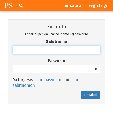
P
S
Pretersalti
serĉi
ensaluti
registriĝi
navigajn
butonojn
Ensaluto
Ensalutu per via uzanto-nomo kaj pasvorto
Salutnomo
Pasvorto
Mi forgesis
mian pasvorton
aŭ
mian
salutnomon
Ensaluti