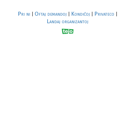
Pri ni
Oftaj demandoj
Kondiĉoj
Privateco
|
|
|
|
Landaj organizantoj
R
al
p
s
↥