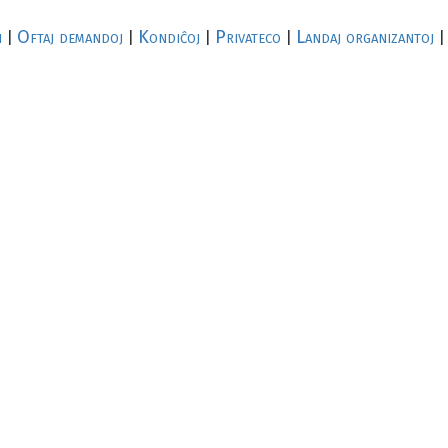
i
Oftaj demandoj
Kondiĉoj
Privateco
Landaj organizantoj
|
|
|
|
|